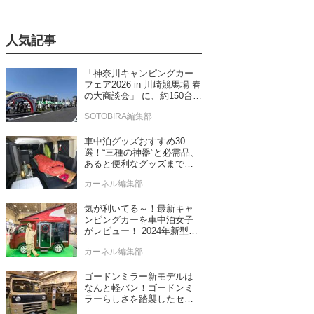
人気記事
「神奈川キャンピングカー
フェア2026 in 川崎競馬場 春
の大商談会」 に、約150台の
キャンピングカーが集結！
SOTOBIRA編集部
車中泊グッズおすすめ30
選！“三種の神器”と必需品、
あると便利なグッズまで車
中泊専門誌推薦
カーネル編集部
気が利いてる～！最新キャ
ンピングカーを車中泊女子
がレビュー！ 2024年新型モ
デル4台をチェック
カーネル編集部
ゴードンミラー新モデルは
なんと軽バン！ゴードンミ
ラーらしさを踏襲したセン
ス抜群のバンライフ車が発