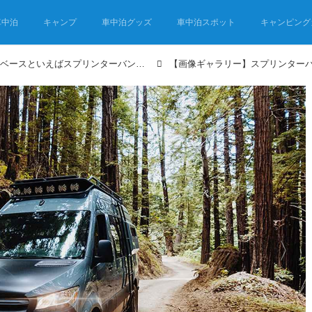
車中泊
キャンプ
車中泊グッズ
車中泊スポット
キャンピング
アメリカでバンライフ車のベースといえばスプリンターバン！ 現地カスタムビルダーのモデルが超快適仕様だった！
【画像ギャラリー】スプリンター