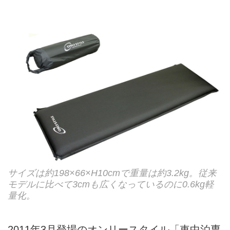
サイズは約198×66×H10cmで重量は約3.2kg。従来
モデルに比べて3cmも広くなっているのに0.6kg軽
量化。
2011年3月登場のオンリースタイル「車中泊専