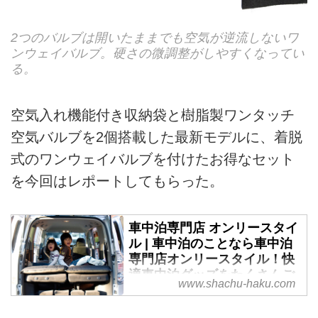
2つのバルブは開いたままでも空気が逆流しないワ
ンウェイバルブ。硬さの微調整がしやすくなってい
る。
空気入れ機能付き収納袋と樹脂製ワンタッチ
空気バルブを2個搭載した最新モデルに、着脱
式のワンウェイバルブを付けたお得なセット
を今回はレポートしてもらった。
車中泊専門店 オンリースタイ
ル | 車中泊のことなら車中泊
専門店オンリースタイル！快
適車中泊グッズをたくさんご
www.shachu-haku.com
用意しております！
車中泊におすすめのマット、サブ