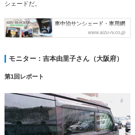
シェードだ。
車中泊サンシェード・車用網
戸・ハイエースアイテム通販
www.aizu-rv.co.jp
のアイズ
アイズでは高断熱サンシェードの
マルチシェード、車用網戸のウィ
モニター：吉本由里子さん（大阪府）
ンドーバグネット、ハイエースア
イテムのGOODYシリーズ等の活
動の幅が広がる車中泊・オートキ
第1回レポート
ャンプ用品を販売しております。
高機能・高品質、安全で安心でき
る製品をご提供致します。