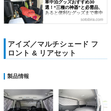
車中泊グッズおすすめ30
選！“三種の神器”と必需品、
あると便利なグッズまで車中
泊専門誌推薦 - SOTOBIRA
sotobira.com
【概要】※2022年10月21日改定
しました。車中泊専門誌『カーネ
ル』が車中泊を快適にするグッズ
アイズ／マルチシェード フ
を紹介。カーネルが提唱する車中
泊“三種の神器”、車中泊の必需
ロント & リアセット
品、おすすめグッズなど。
製品情報