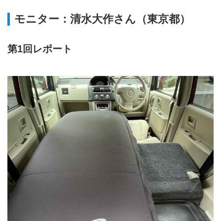
バッテリー（リチウムイオンバッ
モニター：清水大作さん（東京都）
テリー）、インバーター等、車中
泊をする上でのおすすめ商品、車
中泊に適したグッズを、ピックア
第1回レポート
ップしご紹介し販売致します。ま
た、車内を快適にアレンジするた
めの便利な車中泊グッズやキャン
ピングカー用の車用電源もご紹
介・販売致します。