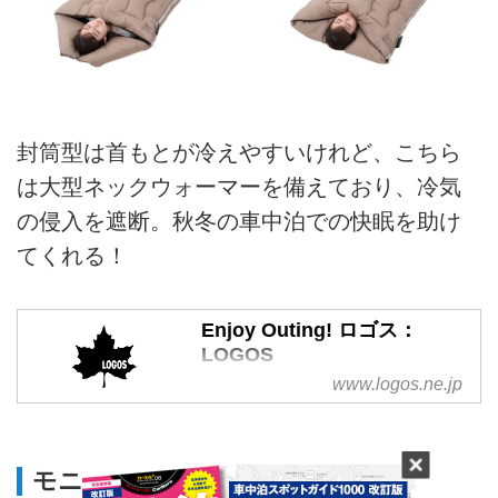
封筒型は首もとが冷えやすいけれど、こちら
は大型ネックウォーマーを備えており、冷気
の侵入を遮断。秋冬の車中泊での快眠を助け
てくれる！
Enjoy Outing! ロゴス：
LOGOS
www.logos.ne.jp
Enjoy Outing!「家族の笑顔のそば
に100年」を目指すアウトドアブ
ランド【ロゴス：LOGOS】のブ
ランドサイトです。
モニター：山崎康弘さん（大分県）