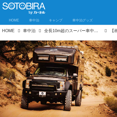
HOME
車中泊
キャンプ
車中泊グッズ
HOME
車中泊
全長10m超のスーパー車中泊マシン「アースローマー」って何者!? ゴツすぎる見た目とは一転、内装は…