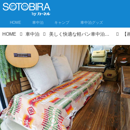
HOME
車中泊
キャンプ
車中泊グッズ
HOME
車中泊
美しく快適な軽バン車中泊DIY！センス抜群な車内インテリアの技／バンライフ弁護士の車中泊ライフ②