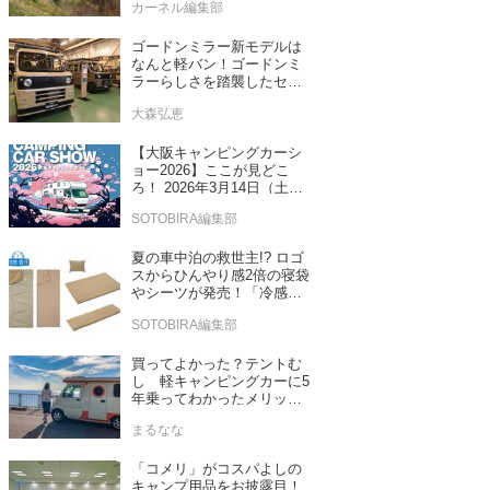
カーネル編集部
ゴードンミラー新モデルは
なんと軽バン！ゴードンミ
ラーらしさを踏襲したセン
ス抜群のバンライフ車が発
大森弘恵
売！
【大阪キャンピングカーシ
ョー2026】ここが見どこ
ろ！ 2026年3月14日（土）
～15日（日）インテックス
SOTOBIRA編集部
大阪
夏の車中泊の救世主!? ロゴ
スからひんやり感2倍の寝袋
やシーツが発売！「冷感・
吸汗」シリーズに期待
SOTOBIRA編集部
買ってよかった？テントむ
し 軽キャンピングカーに5
年乗ってわかったメリット
とデメリット
まるなな
「コメリ」がコスパよしの
キャンプ用品をお披露目！