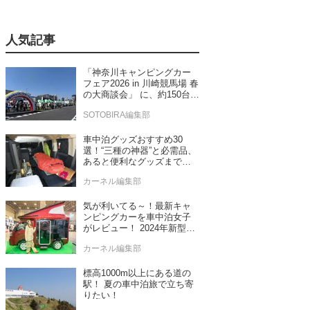
人気記事
「神奈川キャンピングカー
フェア2026 in 川崎競馬場 春
の大商談会」 に、約150台の
キャンピングカーが集結！
SOTOBIRA編集部
車中泊グッズおすすめ30
選！“三種の神器”と必需品、
あると便利なグッズまで車
中泊専門誌推薦
カーネル編集部
気が利いてる～！最新キャ
ンピングカーを車中泊女子
がレビュー！ 2024年新型モ
デル4台をチェック
カーネル編集部
標高1000m以上にある道の
駅！ 夏の車中泊旅で立ち寄
りたい！