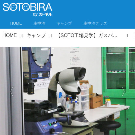
HOME
車中泊
キャンプ
車中泊グッズ
HOME
キャンプ
【SOTO工場見学】ガスバーナーは人の手で全数検査！ 新富士バーナーの信頼度と心意気が見えてくる