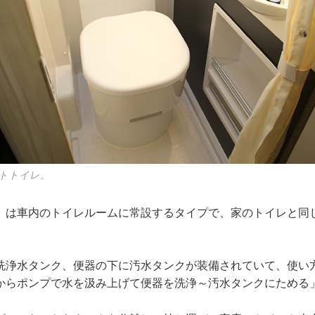
トトイレ。
」は車内のトイレルームに常設するタイプで、家のトイレと同
。
洗浄水タンク、便器の下に汚水タンクが装備されていて、使い
からポンプで水を汲み上げて便器を洗浄～汚水タンクにためる