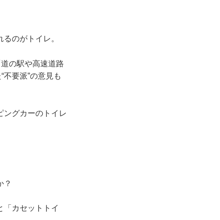
れるのがトイレ。
「道の駅や高速道路
“不要派”の意見も
ピングカーのトイレ
うか？
と「カセットトイ