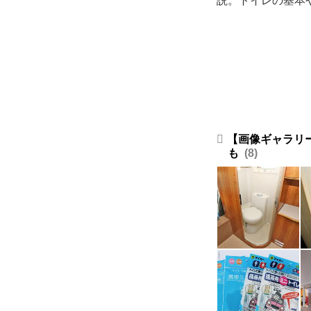
説。トイレの基本
【画像ギャラリ
も
8