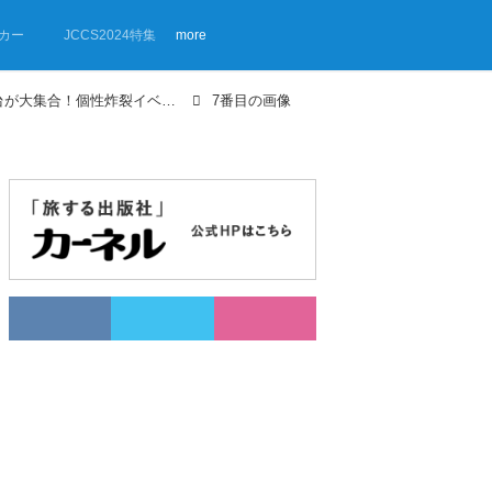
カー
JCCS2024特集
more
【画像ギャラリー】トラキャン70台が大集合！個性炸裂イベント「おにもつふぇす」が車中泊好きにはたまらない！
7番目の画像