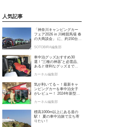
人気記事
「神奈川キャンピングカー
フェア2026 in 川崎競馬場 春
の大商談会」 に、約150台の
キャンピングカーが集結！
SOTOBIRA編集部
車中泊グッズおすすめ30
選！“三種の神器”と必需品、
あると便利なグッズまで車
中泊専門誌推薦
カーネル編集部
気が利いてる～！最新キャ
ンピングカーを車中泊女子
がレビュー！ 2024年新型モ
デル4台をチェック
カーネル編集部
標高1000m以上にある道の
駅！ 夏の車中泊旅で立ち寄
りたい！