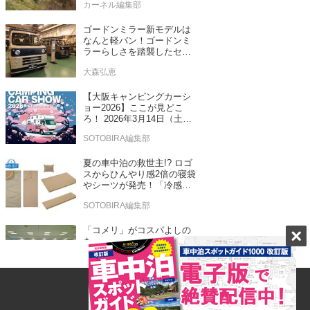
カーネル編集部
ゴードンミラー新モデルは
なんと軽バン！ゴードンミ
ラーらしさを踏襲したセン
ス抜群のバンライフ車が発
大森弘恵
売！
【大阪キャンピングカーシ
ョー2026】ここが見どこ
ろ！ 2026年3月14日（土）
～15日（日）インテックス
SOTOBIRA編集部
大阪
夏の車中泊の救世主!? ロゴ
スからひんやり感2倍の寝袋
やシーツが発売！「冷感・
吸汗」シリーズに期待
SOTOBIRA編集部
「コメリ」がコスパよしの
キャンプ用品をお披露目！
秋冬キャンプ新製品もチェ
ックしてきたぞ！
大森弘恵
最高級の車中泊を提供する
「ハイグレードキャンピン