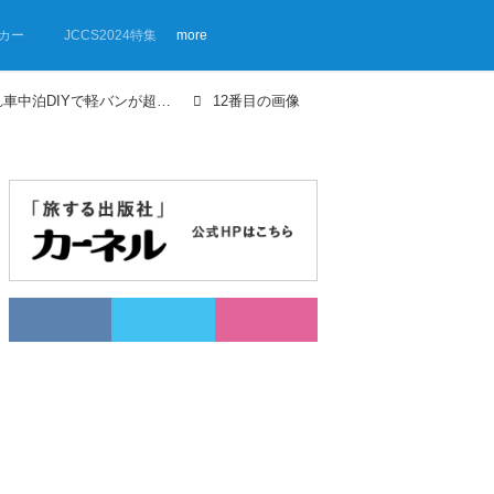
カー
JCCS2024特集
more
【画像ギャラリー】絶妙に計算され車中泊DIYで軽バンが超快適空間に！夫婦ふたりで旅するN-VAN
12番目の画像