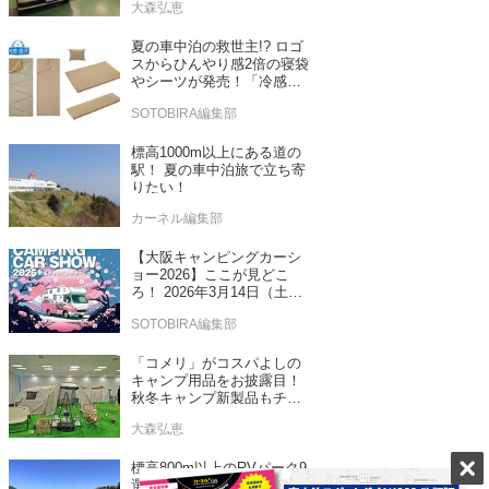
大森弘恵
売！
夏の車中泊の救世主!? ロゴ
スからひんやり感2倍の寝袋
やシーツが発売！「冷感・
吸汗」シリーズに期待
SOTOBIRA編集部
標高1000m以上にある道の
駅！ 夏の車中泊旅で立ち寄
りたい！
カーネル編集部
【大阪キャンピングカーシ
ョー2026】ここが見どこ
ろ！ 2026年3月14日（土）
～15日（日）インテックス
SOTOBIRA編集部
大阪
「コメリ」がコスパよしの
キャンプ用品をお披露目！
秋冬キャンプ新製品もチェ
ックしてきたぞ！
大森弘恵
標高800m以上のRVパーク9
選 真夏の車中泊でも涼し