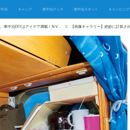
車中泊
キャンプ
車中泊グッズ
車中泊スポット
キャンピング
夫婦ふたりで旅する軽バン。車中泊DIYはアイデア満載！N-VANが超快適空間に！