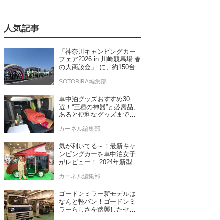
人気記事
「神奈川キャンピングカー
フェア2026 in 川崎競馬場 春
の大商談会」 に、約150台の
キャンピングカーが集結！
SOTOBIRA編集部
車中泊グッズおすすめ30
選！“三種の神器”と必需品、
あると便利なグッズまで車
中泊専門誌推薦
カーネル編集部
気が利いてる～！最新キャ
ンピングカーを車中泊女子
がレビュー！ 2024年新型モ
デル4台をチェック
カーネル編集部
ゴードンミラー新モデルは
なんと軽バン！ゴードンミ
ラーらしさを踏襲したセン
ス抜群のバンライフ車が発