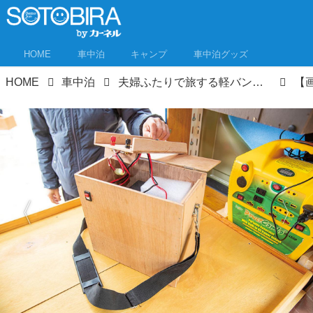
HOME
車中泊
キャンプ
車中泊グッズ
HOME
車中泊
夫婦ふたりで旅する軽バン。車中泊DIYはアイデア満載！N-VANが超快適空間に！