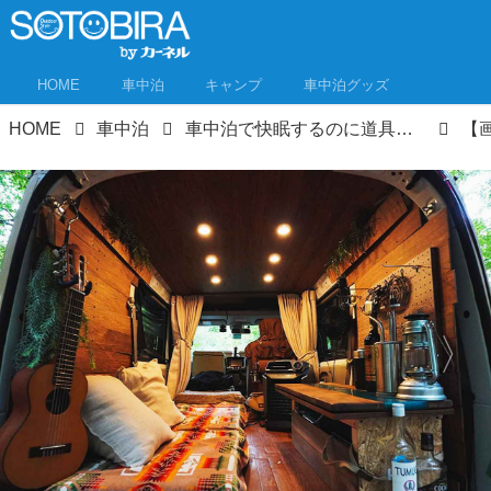
HOME
車中泊
キャンプ
車中泊グッズ
HOME
車中泊
車中泊で快眠するのに道具やテクも大事だけど重要なのは……VANLIFE弁護士が語る快眠術