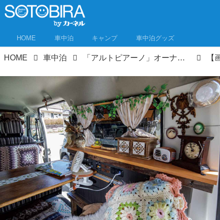
HOME
車中泊
キャンプ
車中泊グッズ
HOME
車中泊
「アルトピアーノ」オーナー20台を一挙紹介① オフ会潜入で内装チェック！外観は一緒でも内装は個性炸裂
【