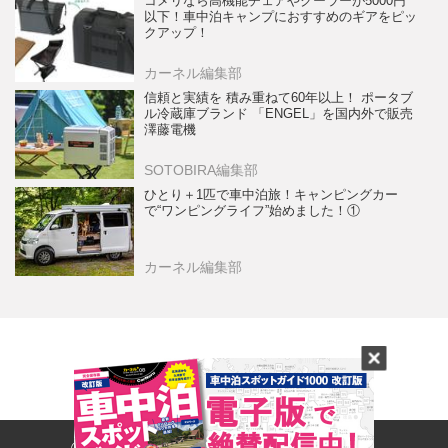
コメリなら高機能チェアやクーラーが5000円
以下！車中泊キャンプにおすすめのギアをピッ
クアップ！
カーネル編集部
信頼と実績を 積み重ねて60年以上！ ポータブ
ル冷蔵庫ブランド 「ENGEL」を国内外で販売
澤藤電機
SOTOBIRA編集部
ひとり＋1匹で車中泊旅！キャンピングカー
で“ワンピングライフ”始めました！①
カーネル編集部