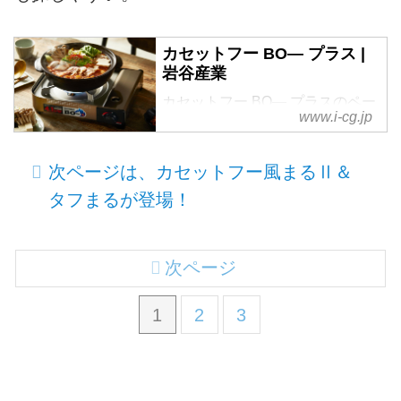
カセットフー BO— プラス |
岩谷産業
カセットフー BO— プラスのペー
www.i-cg.jp
ジです。イワタニの商品紹介サイ
トでは、カセットこんろ（コン
ロ）、カセットボンベ（ガス）、
次ページは、カセットフー風まるⅡ＆
カセットガスストーブ、ミルサ
タフまるが登場！
ー、コンロ用プレートなどの豊富
な商品情報をご紹介。
次ページ
1
2
3