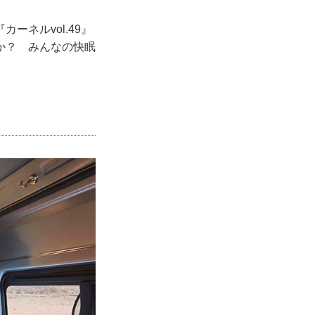
ネルvol.49』
か？ みんなの快眠