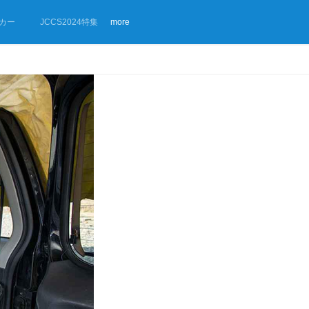
カー
JCCS2024特集
more