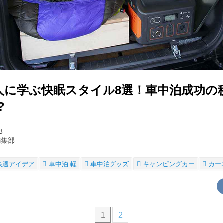
人に学ぶ快眠スタイル8選！車中泊成功の
?
8
編集部
快適アイデア
車中泊 軽
車中泊グッズ
キャンピングカー
カー
1
2