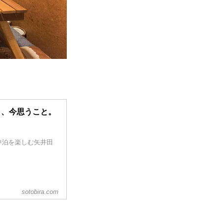
と、今思うこと。
」
中泊を楽しむ矢井田
。
sotobira.com