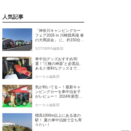
人気記事
「神奈川キャンピングカー
フェア2026 in 川崎競馬場 春
の大商談会」 に、約150台の
キャンピングカーが集結！
SOTOBIRA編集部
車中泊グッズおすすめ30
選！“三種の神器”と必需品、
あると便利なグッズまで車
中泊専門誌推薦
カーネル編集部
気が利いてる～！最新キャ
ンピングカーを車中泊女子
がレビュー！ 2024年新型モ
デル4台をチェック
カーネル編集部
標高1000m以上にある道の
駅！ 夏の車中泊旅で立ち寄
りたい！