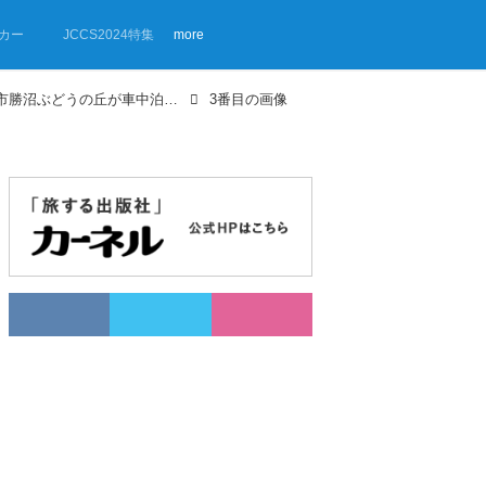
カー
JCCS2024特集
more
【画像ギャラリー】RVパーク甲州市勝沼ぶどうの丘が車中泊スポットにイチオシ！
3番目の画像