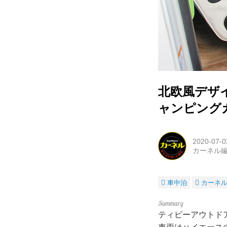
北欧風デザ
ャンピング
2020-07-0
カーネル
車中泊
カーネ
ティピーアウトド