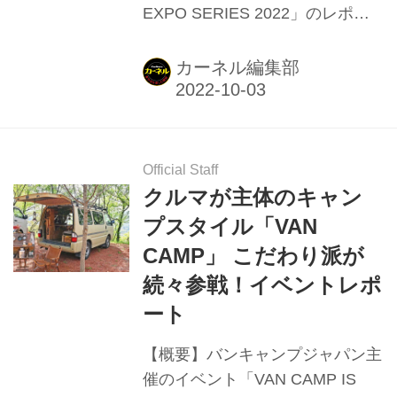
EXPO SERIES 2022」のレポー
ト。4月末の南カリフォルニアで
の開催を皮切りに、今秋10月ま
カーネル編集部
で8回にわたり開催。バンライフ
車のベッド、リビング、キッチ
ン、バスルームのトレンドや特徴
など。
Official Staff
クルマが主体のキャン
プスタイル「VAN
CAMP」 こだわり派が
続々参戦！イベントレポ
ート
【概要】バンキャンプジャパン主
催のイベント「VAN CAMP IS