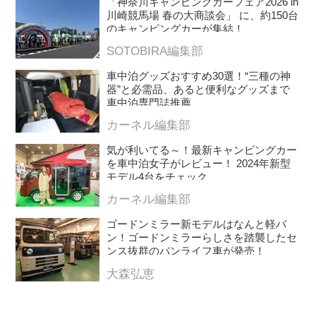
「神奈川キャンピングカーフェア2026 in
川崎競馬場 春の大商談会」 に、約150台
のキャンピングカーが集結！
SOTOBIRA編集部
車中泊グッズおすすめ30選！“三種の神
器”と必需品、あると便利なグッズまで
車中泊専門誌推薦
カーネル編集部
気が利いてる～！最新キャンピングカー
を車中泊女子がレビュー！ 2024年新型
モデル4台をチェック
カーネル編集部
ゴードンミラー新モデルはなんと軽バ
ン！ゴードンミラーらしさを踏襲したセ
ンス抜群のバンライフ車が発売！
大森弘恵