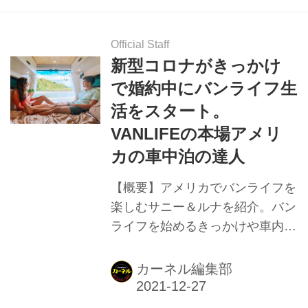
Official Staff
新型コロナがきっかけ
で婚約中にバンライフ生
活をスタート。
VANLIFEの本場アメリ
カの車中泊の達人
【概要】アメリカでバンライフを
楽しむサニー＆ルナを紹介。バン
ライフを始めるきっかけや車内
DIYなど。バンライフの本場・ア
メリカからのレポート。
カーネル編集部