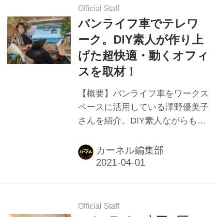
Official Staff
バンライフ車でテレワ
ーク。DIY素人が作り上
げた超快適・動くオフィ
スを取材！
【概要】バンライフ車をワークス
ペースに活用している澤野優美子
さんを紹介。DIY素人ながらも日
産バネットの内外装をバンライフ
仕様にDIYし、快適でおしゃれな
カーネル編集部
テレワーク空間を作り上げた。
DIYのきっかけやこだわり、注目
ポイントなどを紹介。
Official Staff