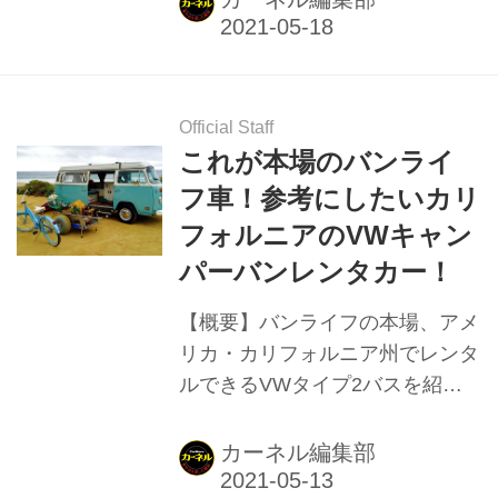
ー5台をピックアップして紹介。
Official Staff
これが本場のバンライ
フ車！参考にしたいカリ
フォルニアのVWキャン
パーバンレンタカー！
【概要】バンライフの本場、アメ
リカ・カリフォルニア州でレンタ
ルできるVWタイプ2バスを紹
介。バンライフ車づくりの参考
に。車中泊専門誌『カーネル』
カーネル編集部
vol.49より抜粋して掲載。 ▼バン