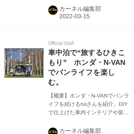
ながるディープなコミュニティを
カーネル編集部
取材。
Official Staff
車中泊で“旅するひきこ
もり” ホンダ・N-VAN
でバンライフを楽し
む。
【概要】ホンダ・N-VANでバンラ
イフを続けるruiさんを紹介。DIY
で仕上げた車内インテリアや装
備、バンライフに至るまでのスト
ーリーなどを取材。
カーネル編集部