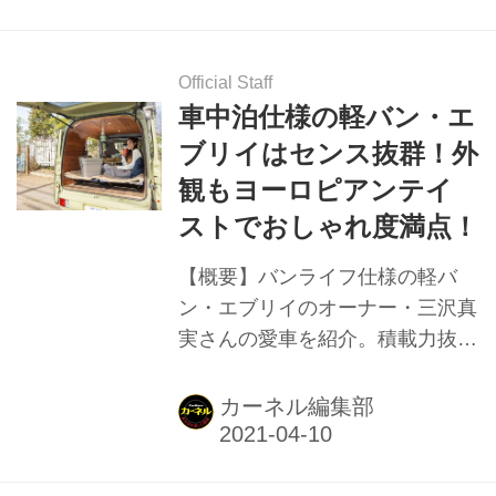
ライフの本場、アメリカ・カリフ
ォルニアからのレポートはこちら
もチェック！▼ ・全米からヴィ
Official Staff
ンテージ・トレーラーが大集合す
車中泊仕様の軽バン・エ
る祭典！ カリフォルニアから現
ブリイはセンス抜群！外
地レポート！①、②、③ VWキャ
観もヨーロピアンテイ
ンパーバンでアウトドアトリップ
ストでおしゃれ度満点！
へ！ 機能も装備も充実を続ける
バンライフ先進国アメリカ。そん
【概要】バンライフ仕様の軽バ
ななか、20世紀中盤に登場した
ン・エブリイのオーナー・三沢真
タイプ２バスなど、VWキャンパ
実さんの愛車を紹介。積載力抜群
ーバンの人気は衰えない。 今回
のエブリイは、仕事や車中泊キャ
紹介するのは、これらのVWバン
ンプに大活躍。レトロなヨーロピ
カーネル編集部
ベースの歴代キャンパ...
アンテイストの外観とウッディで
センス抜群の車内に注目だ。