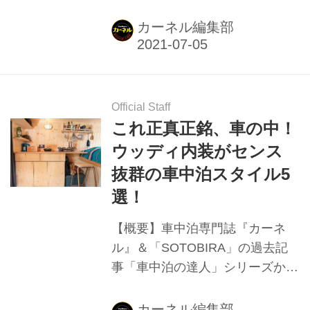
旅を楽しむ4組の実践テクニッ
ク。
カーネル編集部
Official Staff
これ正真正銘、車の中！
ウッディ内装がセンス
抜群の車中泊スタイル5
選！
【概要】車中泊専門誌『カーネ
ル』＆「SOTOBIRA」の過去記
事「車中泊の達人」シリーズか
ら、バンライフテイストなウッデ
ィ内装に仕上げているオーナーカ
カーネル編集部