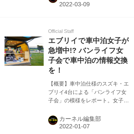
Official Staff
エブリイで車中泊女子が
急増中!? バンライフ女
子会で車中泊の情報交換
を！
【概要】車中泊仕様のスズキ・エ
ブリイ4台による「バンライフ女
子会」の模様をレポート。女子大
学生バンライファー・メイさん発
信。
カーネル編集部