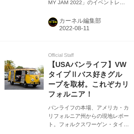
MY JAM 2022」のイベントレポ
ート。参加者たちのこだわりのク
ルマ、スタイルを紹介。
カーネル編集部
Official Staff
【USAバンライフ】VW
タイプⅡバス好きグル
ープを取材。これぞカリ
フォルニア！
バンライフの本場、アメリカ・カ
リフォルニア州からの現地レポー
ト。フォルクスワーゲン・タイプ
Ⅱ・バス。バンライフを中心につ