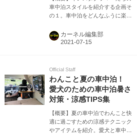
車中泊スタイルを紹介する企画そ
の１。車中泊をどんなふうに楽し
んでいるのか、また夏の暑さ対策
や内外装の装備やポイントなどを
カーネル編集部
4名に聞いた。
Official Staff
わんこと夏の車中泊！
愛犬のための車中泊暑さ
対策・涼感TIPS集
【概要】夏の車中泊でわんこと快
適に過ごすための涼感テクニック
やアイテムを紹介。愛犬と車中泊