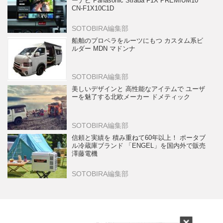
ーナビ Panasonic Strada F1X PREMIUM10
CN-F1X10C1D
SOTOBIRA編集部
船舶のプロペラをルーツにもつ カスタム系ビ
ルダー MDN マドンナ
SOTOBIRA編集部
美しいデザインと 高性能なアイテムで ユーザ
ーを魅了する北欧メーカー ドメティック
SOTOBIRA編集部
信頼と実績を 積み重ねて60年以上！ ポータブ
ル冷蔵庫ブランド 「ENGEL」を国内外で販売
澤藤電機
SOTOBIRA編集部