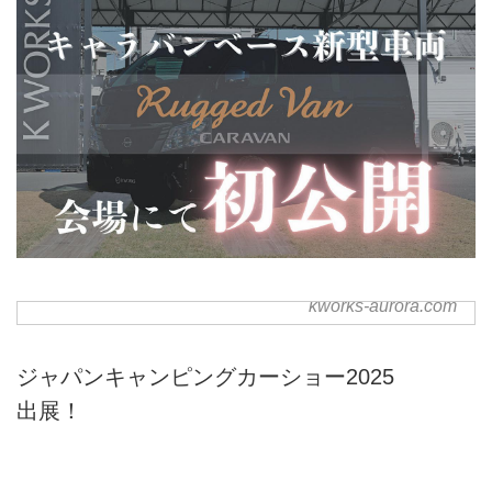
kworks-aurora.com
株式会社ケイワークス キャン
ピングカー＆トレーラー |
HOME
ジャパンキャンピングカーショー2025
ハイエースキャンピングカー・オ
出展！
ーロラスタークルーズシリーズ、
デリカD５クルーズ、軽キャン、
国産トレーラー・トレイルワーク