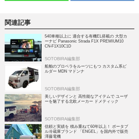
関連記事
540車種以上に 適合する有機EL搭載の 大型カ
ーナビ Panasonic Strada F1X PREMIUM10
CN-F1X10C1D
SOTOBIRA編集部
船舶のプロペラをルーツにもつ カスタム系ビ
ルダー MDN マドンナ
SOTOBIRA編集部
美しいデザインと 高性能なアイテムで ユーザ
ーを魅了する北欧メーカー ドメティック
SOTOBIRA編集部
信頼と実績を 積み重ねて60年以上！ ポータブ
ル冷蔵庫ブランド 「ENGEL」を国内外で販売
澤藤電機