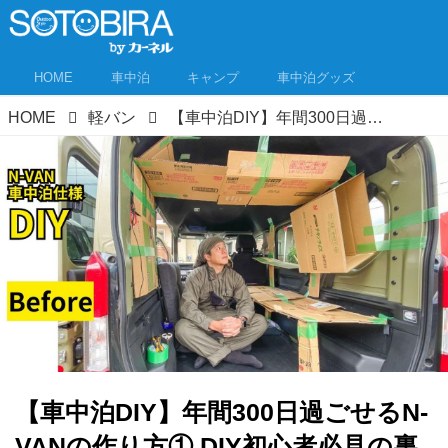
HOME
車中泊
キャンプ
車中泊グッズ
HOME
軽バン
【車中泊DIY】年間300日過ごせるN-VANの作り方① DIY初心者必見の裏技公開！
【車中泊DIY】年間300日過ごせるN-
VANの作り方① DIY初心者必見の裏