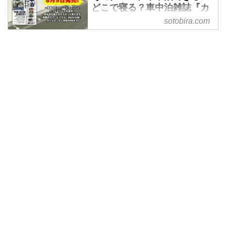
どこで寝る？車中泊雑誌『カ
ーネル』最新号は人気車サイ
sotobira.com
ズチェック！【8月9日発売!】
- SOTOBIRA
【概要】車中泊専門誌『カーネ
ル』2024年9月号vol.68の案内。
特集や連載など注目企画の内容を
紹介。2024年8月9日発売。