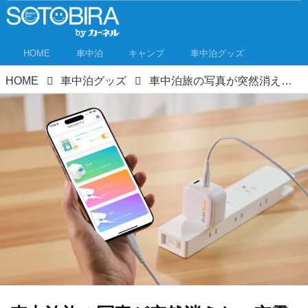
HOME
車中泊
キャンプ
車中泊グッズ
HOME
車中泊グッズ
車中泊旅の写真が突然消えた…充電するだけでスマホを自動バックアップする「Qubii Power」で回避せよ！