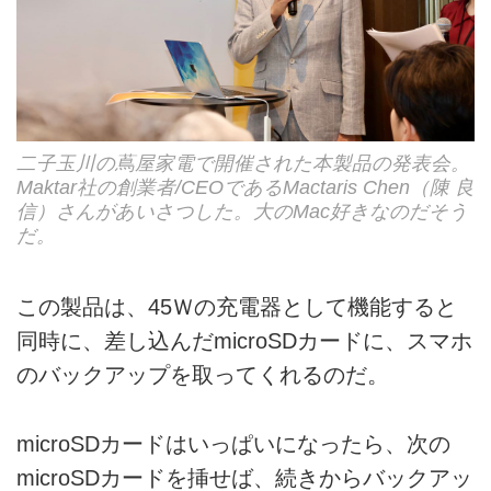
二子玉川の蔦屋家電で開催された本製品の発表会。
Maktar社の創業者/CEOであるMactaris Chen（陳 良
信）さんがあいさつした。大のMac好きなのだそう
だ。
この製品は、45Ｗの充電器として機能すると
同時に、差し込んだmicroSDカードに、スマホ
のバックアップを取ってくれるのだ。
microSDカードはいっぱいになったら、次の
microSDカードを挿せば、続きからバックアッ