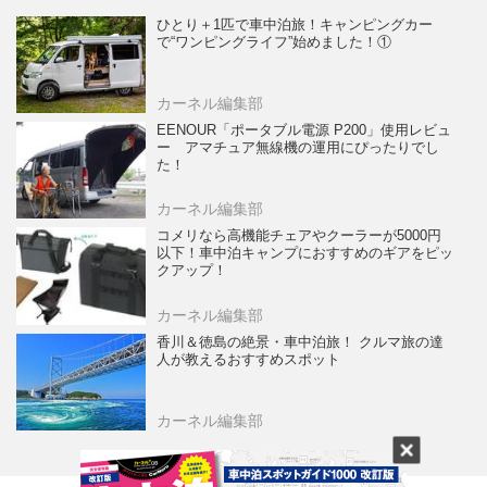
ひとり＋1匹で車中泊旅！キャンピングカー
で“ワンピングライフ”始めました！①
カーネル編集部
EENOUR「ポータブル電源 P200」使用レビュ
ー アマチュア無線機の運用にぴったりでし
た！
カーネル編集部
コメリなら高機能チェアやクーラーが5000円
以下！車中泊キャンプにおすすめのギアをピッ
クアップ！
カーネル編集部
香川＆徳島の絶景・車中泊旅！ クルマ旅の達
人が教えるおすすめスポット
カーネル編集部