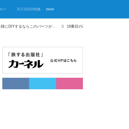
カー
JCCS2024特集
more
【画像ギャラリー】車中泊仕様にDIYするならこのパーツが役に立つ！専門ショップで見つけた12選
18番目の画像