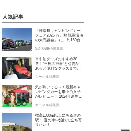
人気記事
「神奈川キャンピングカー
フェア2026 in 川崎競馬場 春
の大商談会」 に、約150台の
キャンピングカーが集結！
SOTOBIRA編集部
車中泊グッズおすすめ30
選！“三種の神器”と必需品、
あると便利なグッズまで車
中泊専門誌推薦
カーネル編集部
気が利いてる～！最新キャ
ンピングカーを車中泊女子
がレビュー！ 2024年新型モ
デル4台をチェック
カーネル編集部
標高1000m以上にある道の
駅！ 夏の車中泊旅で立ち寄
りたい！