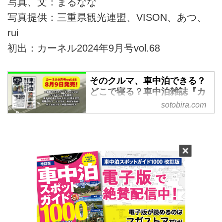
写真、文：まるなな
写真提供：三重県観光連盟、VISON、あつ、
rui
初出：カーネル2024年9月号vol.68
そのクルマ、車中泊できる？
どこで寝る？車中泊雑誌『カ
ーネル』最新号は人気車サイ
sotobira.com
ズチェック！【8月9日発売!】
- SOTOBIRA
【概要】車中泊専門誌『カーネ
ル』2024年9月号vol.68の案内。
特集や連載など注目企画の内容を
紹介。2024年8月9日発売。