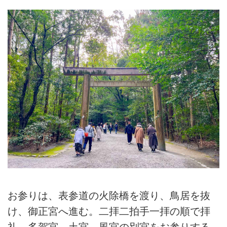
お参りは、表参道の火除橋を渡り、鳥居を抜
け、御正宮へ進む。二拝二拍手一拝の順で拝