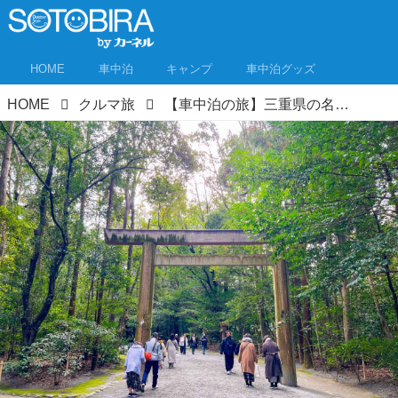
HOME
車中泊
キャンプ
車中泊グッズ
HOME
クルマ旅
【車中泊の旅】三重県の名所＆㊙スポット～名所を2泊3日で遊ぶクルマ旅① 車中泊の達人が教えます！