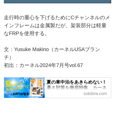
走行時の重心を下げるためにCチャンネルのメ
インフレームは金属製だが、架装部分は軽量
なFRPを使用する。
文：Yusuke Makino（カーネルUSAブラン
チ）
初出：カーネル2024年7月号vol.67
夏の車中泊をあきらめない！
暑さ対策を徹底特集 カーネ
ル7月号が6月9日発売 -
sotobira.com
SOTOBIRA
【概要】車中泊専門誌『カーネ
ル』2024年7月号vol.67の案内。