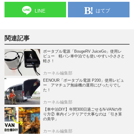
はてブ
LINE
関連記事
ポータブル電源「BougeRV JuiceGo」使用レ
ビュー 軽バン車中泊でも使いやすい小ささと
軽さ！
カーネル編集部
EENOUR「ポータブル電源 P200」使用レビュ
ー アマチュア無線機の運用にぴったりでし
た！
カーネル編集部
【車中泊DIY】年間300日過ごせるN-VANの作
り方② 車内インテリアで大事なのは「引き算
の美学」
カーネル編集部