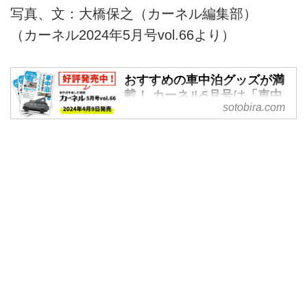
写真、文：大橋保之（カーネル編集部）
（カーネル2024年5月号vol.66より）
おすすめの車中泊グッズが満
載！ カーネル5月号は「車中
sotobira.com
泊グッズカタログ2024」特集
《4月9日発売》 - SOTOBIRA
【概要】車中泊専門誌『カーネ
ル』2024年5月号vol.66の案内。
巻頭特集「車中泊グッズカタログ
2024」や連載など注目企画の内
容を紹介。2024年4月9日発売。