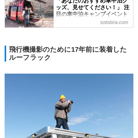
「あなたのおすすめ車中泊グ
ッズ、見せてください！」 注
目の車中泊キャンプイベント
突撃取材！ - SOTOBIRA
sotobira.com
【概要】3月に行われた「第2回
VANCAMPER(S) MEETING」イ
ベントレポ。参加者に聞いたおす
飛行機撮影のために17年前に装着した
すめ車中泊グッズを紹介。
ルーフラック