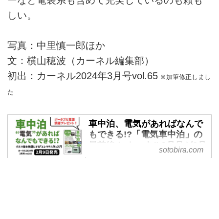
ーなど電装系も含めて充実しているのも頼も
しい。
写真：中里慎一郎ほか
文：横山穂波（カーネル編集部）
初出：カーネル2024年3月号vol.65
※加筆修正しまし
た
車中泊、電気があればなんで
もできる!?「電気車中泊」の
最前線！ カーネル3月号が2月
sotobira.com
9日（金）発売！ -
SOTOBIRA
【概要】車中泊専門誌『カーネ
ル』2024年3月号vol.65の案内。
巻頭特集や連載企画など見どころ
の紹介。2024年2月9日発売。