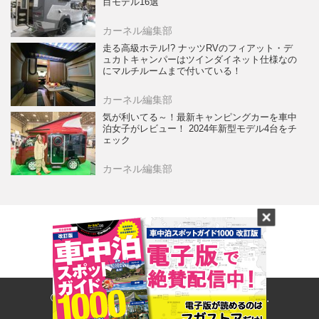
目モデル16選
カーネル編集部
走る高級ホテル!? ナッツRVのフィアット・デ
ュカトキャンパーはツインダイネット仕様なの
にマルチルームまで付いている！
カーネル編集部
気が利いてる～！最新キャンピングカーを車中
泊女子がレビュー！ 2024年新型モデル4台をチ
ェック
カーネル編集部
© 2017- CARNERU Inc. All rights reserved.
Built on
the dino platform
.