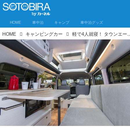
HOME
車中泊
キャンプ
車中泊グッズ
HOME
キャンピングカー
軽で4人就寝！ タウンエースの天井を高くした！小さいけど広い、注