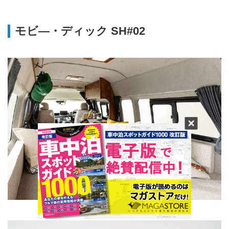
モビ―・ディック SH#02