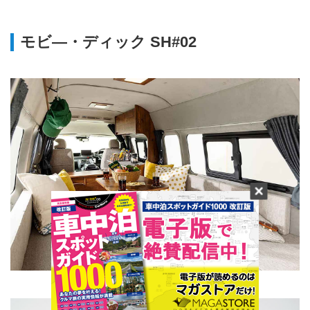
モビ―・ディック SH#02