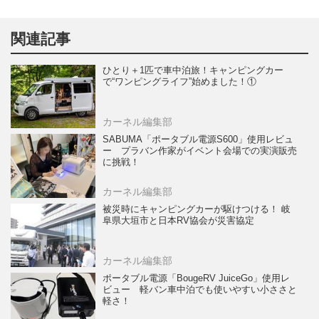
関連記事
ひとり＋1匹で車中泊旅！キャンピングカー
で“ワンピングライフ”始めました！①
カーネル編集部
SABUMA「ポータブル電源S600」使用レビュ
ー プラバン作家がイベント会場での実演販売
に挑戦！
カーネル編集部
被災時にキャンピングカーが駆けつける！ 岐
阜県大垣市と日本RV協会が災害協定
カーネル編集部
ポータブル電源「BougeRV JuiceGo」使用レ
ビュー 軽バン車中泊でも使いやすい小ささと
軽さ！