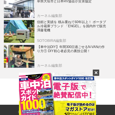
阜県大垣市と日本RV協会が災害協定
カーネル編集部
信頼と実績を 積み重ねて60年以上！ ポータブ
ル冷蔵庫ブランド 「ENGEL」を国内外で販売
澤藤電機
SOTOBIRA編集部
【車中泊DIY】年間300日過ごせるN-VANの作
り方① DIY初心者必見の裏技公開！
カーネル編集部
© 2017- CARNERU Inc. All rights reserved.