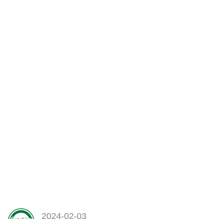
デザイン）や国産のキャブコン、
バンコン、軽キャンピングカーま
で幅広く取り扱っています。欲し
い一台が見つかります！
2024-02-03