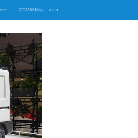
カー
JCCS2024特集
more