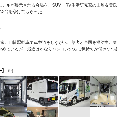
モデルが展示される会場を、SUV・RV生活研究家の山崎友貴
の3台を挙げてもらった。
貴
研究家。四輪駆動車で車中泊をしながら、柴犬と全国を探訪中。
求めているが、最近はかなりバンコンの方に気持ちが傾きつつ
ー】
9