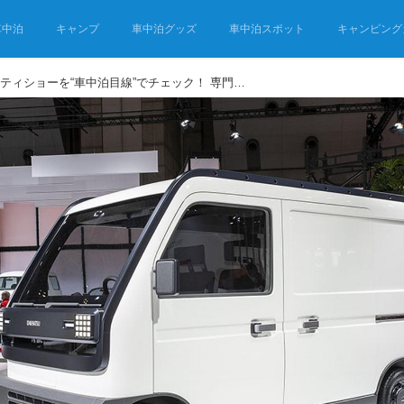
車中泊
キャンプ
車中泊グッズ
車中泊スポット
キャンピング
ジャパンモビリティショーを“車中泊目線”でチェック！ 専門家が注目した3台はこれだ！