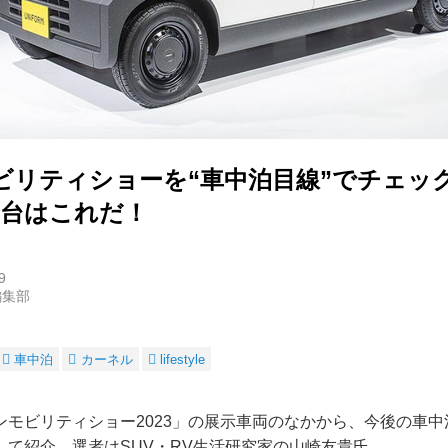
ビリティショーを“車中泊目線”でチェック
3台はこれだ！
9
編集部
車中泊
カーネル
lifestyle
ンモビリティショー2023」の展示車両のなかから、今後の車中
して紹介。選者はSUV・RV生活研究家の山崎友貴氏。