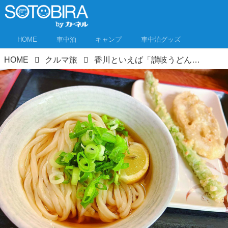
HOME
車中泊
キャンプ
車中泊グッズ
HOME
クルマ旅
香川といえば「讃岐うどん」車中泊旅でハシゴしちゃう？軽キャン女子が実食！おすすめの10店