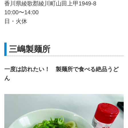
香川県綾歌郡綾川町山田上甲1949-8
10:00〜14:00
日・火休
三嶋製麺所
一度は訪れたい！ 製麺所で食べる絶品うど
ん