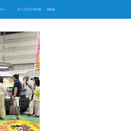
カー
JCCS2024特集
more