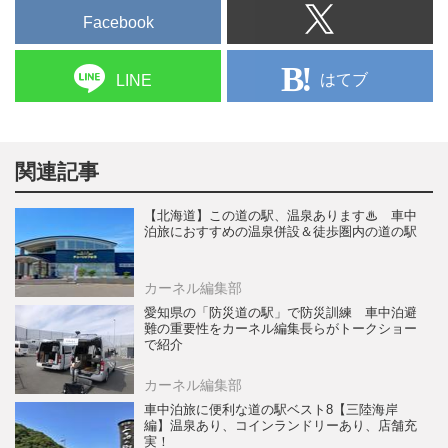
Facebook
はてブ
LINE
関連記事
【北海道】この道の駅、温泉あります♨ 車中
泊旅におすすめの温泉併設＆徒歩圏内の道の駅
カーネル編集部
愛知県の「防災道の駅」で防災訓練 車中泊避
難の重要性をカーネル編集長らがトークショー
で紹介
カーネル編集部
車中泊旅に便利な道の駅ベスト8【三陸海岸
編】温泉あり、コインランドリーあり、店舗充
実！