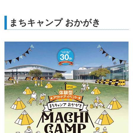
ショー&アウトドアイベント！国
産・輸入キャンピングカー展示
会、はじめての車中泊体験！道の
まちキャンプ おかがき
駅公認、キャンピングカー専用特
設車中泊エリアにてキャンプ大
会、その他ステージイベントなど
道の駅むなかたを満喫しよう！