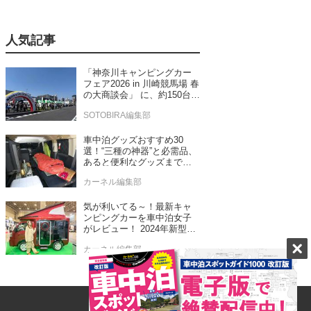
人気記事
「神奈川キャンピングカー
フェア2026 in 川崎競馬場 春
の大商談会」 に、約150台の
キャンピングカーが集結！
SOTOBIRA編集部
車中泊グッズおすすめ30
選！“三種の神器”と必需品、
あると便利なグッズまで車
中泊専門誌推薦
カーネル編集部
気が利いてる～！最新キャ
ンピングカーを車中泊女子
がレビュー！ 2024年新型モ
デル4台をチェック
カーネル編集部
ゴードンミラー新モデルは
なんと軽バン！ゴードンミ
ラーらしさを踏襲したセン
ス抜群のバンライフ車が発