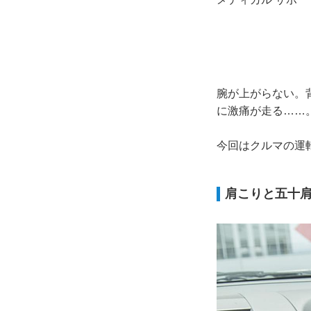
腕が上がらない。
に激痛が走る……
今回はクルマの運
肩こりと五十