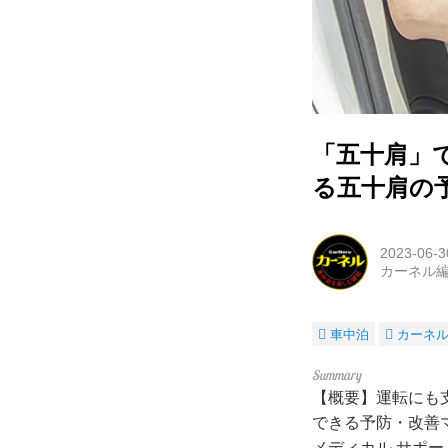
「五十肩」
る五十肩の
2023-06-3
カーネル
車中泊
カーネ
【概要】運転にも
できる予防・改善
メディカル サポ