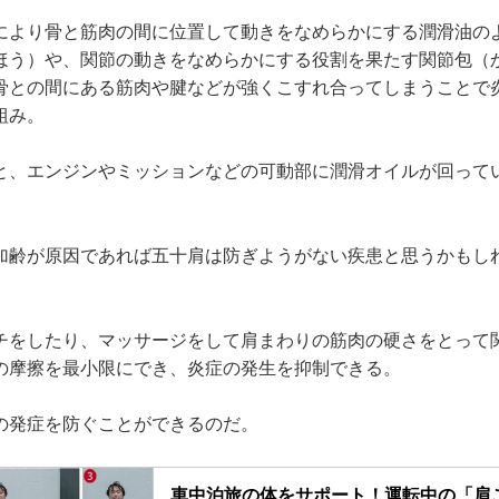
により骨と筋肉の間に位置して動きをなめらかにする潤滑油の
ほう）や、関節の動きをなめらかにする役割を果たす関節包（
骨との間にある筋肉や腱などが強くこすれ合ってしまうことで
組み。
と、エンジンやミッションなどの可動部に潤滑オイルが回って
加齢が原因であれば五十肩は防ぎようがない疾患と思うかもし
チをしたり、マッサージをして肩まわりの筋肉の硬さをとって
の摩擦を最小限にでき、炎症の発生を抑制できる。
の発症を防ぐことができるのだ。
車中泊旅の体をサポート！運転中の「肩