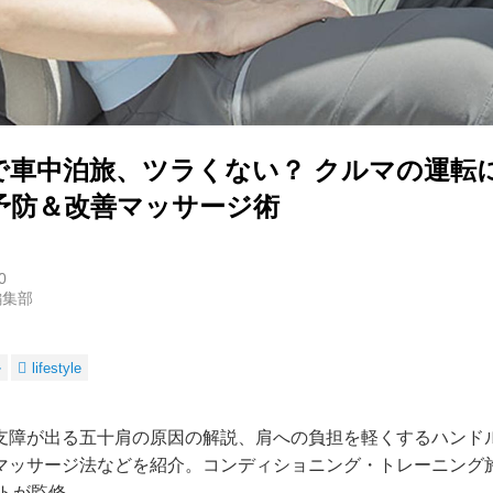
で車中泊旅、ツラくない？ クルマの運転
予防＆改善マッサージ術
0
編集部
ル
lifestyle
支障が出る五十肩の原因の解説、肩への負担を軽くするハンド
マッサージ法などを紹介。コンディショニング・トレーニング施
ートが監修。