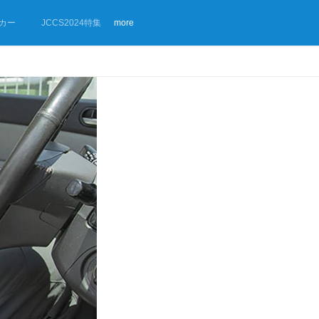
カー
JCCS2024特集
more