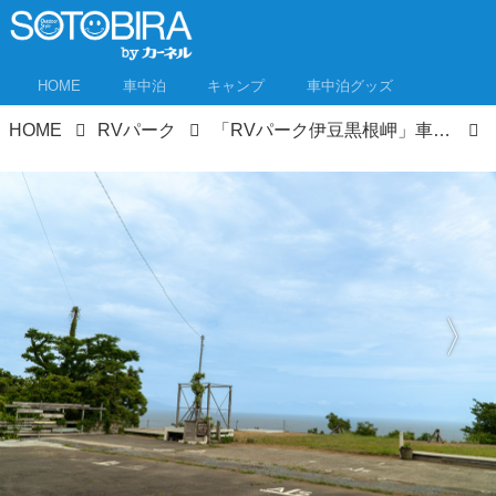
HOME
車中泊
キャンプ
車中泊グッズ
HOME
RVパーク
「RVパーク伊豆黒根岬」車中泊レポ 海を見下ろす絶景スポット、近隣には伊豆の魅力がいっぱい！