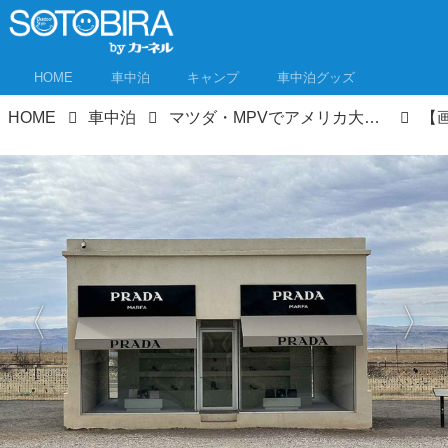
HOME
車中泊
キャンプ
車中泊グッズ
HOME
車中泊
マツダ・MPVでアメリカ大陸横断！1万2000kmロードトリップ③ テキサスはとにかくデカい！