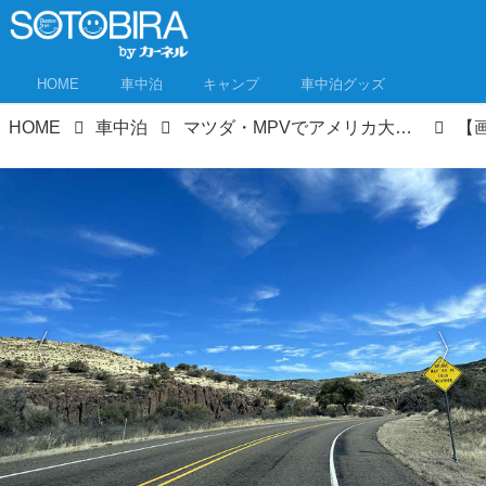
HOME
車中泊
キャンプ
車中泊グッズ
HOME
車中泊
マツダ・MPVでアメリカ大陸横断！1万2000kmロードトリップ③ テキサスはとにかくデカい！