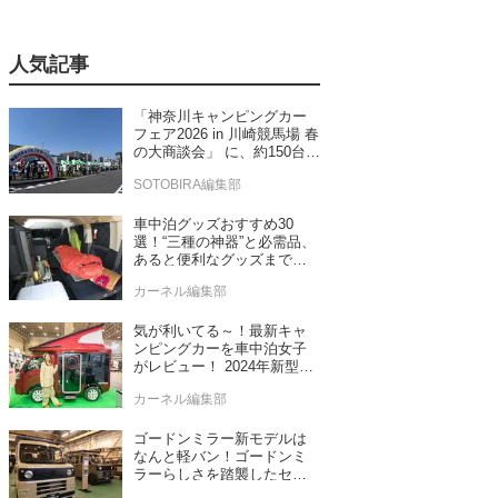
人気記事
「神奈川キャンピングカー
フェア2026 in 川崎競馬場 春
の大商談会」 に、約150台の
キャンピングカーが集結！
SOTOBIRA編集部
車中泊グッズおすすめ30
選！“三種の神器”と必需品、
あると便利なグッズまで車
中泊専門誌推薦
カーネル編集部
気が利いてる～！最新キャ
ンピングカーを車中泊女子
がレビュー！ 2024年新型モ
デル4台をチェック
カーネル編集部
ゴードンミラー新モデルは
なんと軽バン！ゴードンミ
ラーらしさを踏襲したセン
ス抜群のバンライフ車が発