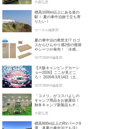
大森弘恵
売！
標高1000m以上にある道の
駅！ 夏の車中泊旅で立ち寄
りたい！
カーネル編集部
夏の車中泊の救世主!? ロゴ
スからひんやり感2倍の寝袋
やシーツが発売！「冷感・
吸汗」シリーズに期待
SOTOBIRA編集部
【大阪キャンピングカーシ
ョー2026】ここが見どこ
ろ！ 2026年3月14日（土）
～15日（日）インテックス
SOTOBIRA編集部
大阪
「コメリ」がコスパよしの
キャンプ用品をお披露目！
秋冬キャンプ新製品もチェ
ックしてきたぞ！
大森弘恵
標高800m以上のRVパーク9
選 真夏の車中泊でも涼し