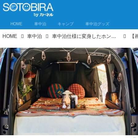
HOME
車中泊
キャンプ
車中泊グッズ
HOME
車中泊
車中泊仕様に変身したホンダ・ZR-V＆ステップワゴン スパーダ！車中泊好きの2人がアレンジに挑戦！