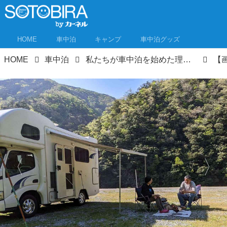
HOME
車中泊
キャンプ
車中泊グッズ
HOME
車中泊
私たちが車中泊を始めた理由｜“仮面夫婦”を卒業、家を断捨離してキャンピングカーで日本一周しながら暮らすようになるまで