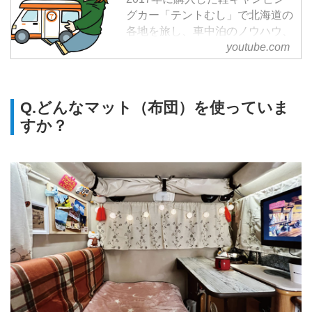
グカー「テントむし」で北海道の
各地を旅し、車中泊のノウハウ、
軽キャンピングカー使い勝手、登
youtube.com
山、キャンプの情報を
YouTube『まるななちゃんネル』
とブログ『まるななブログ』にて
Q.どんなマット（布団）を使っていま
配信中。
すか？
軽キャンピングカー『テントむ
し』で北海道内をひとり車中泊旅
をする、自称軽キャン女子（軽キ
ャンピングカーに乗る女性のこ
と）。「軽キャン女子」という言
葉を流行らせるのが密かな野望で
ある。
更新はTwitterやInstagramなどの
各SNSでお知らせ。
【お仕事の依頼】...