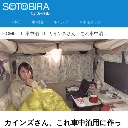
HOME
車中泊
キャンプ
車中泊グッズ
HOME
車中泊
カインズさん、これ車中泊用に作った？ 超優秀な「長座布団」を車中泊歴10年以上の軽キャン女子が愛用するワケ
カインズさん、これ車中泊用に作っ