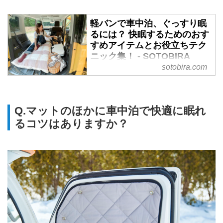
軽バンで車中泊、ぐっすり眠
るには？ 快眠するためのおす
すめアイテムとお役立ちテク
ニック集！ - SOTOBIRA
sotobira.com
【概要】軽バンで車中泊を楽しむ
8人に聞いた車中泊の快眠術。愛
用している車中泊グッズやテクニ
ックなど。
Q.マットのほかに車中泊で快適に眠れ
るコツはありますか？