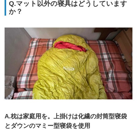
Q.マット以外の寝具はどうしています
寝袋×厚手マット、ポータブル電
か？
源×電気掛け敷き毛布、シェード×
フリース布などを組み合わせて使
えば、車内の暖か効果はさらに高
まる。これで冬の車中泊も怖くな
い！
A.枕は家庭用を。上掛けは化繊の封筒型寝袋
とダウンのマミー型寝袋を使用