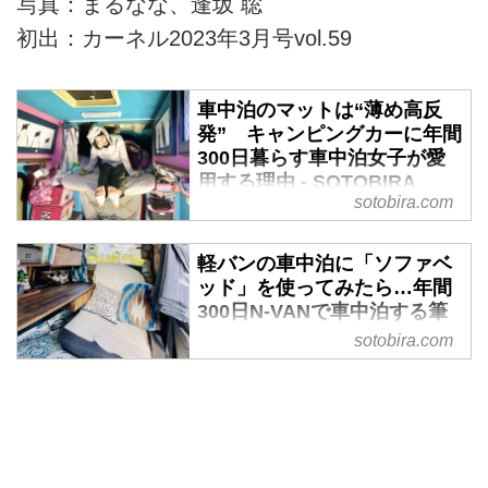
写真：まるなな、逢坂 聡
初出：カーネル2023年3月号vol.59
車中泊のマットは“薄め高反
発” キャンピングカーに年間
300日暮らす車中泊女子が愛
用する理由 - SOTOBIRA
sotobira.com
【概要】車中泊で愛用しているマ
ットや服装について、
軽バンの車中泊に「ソファベ
YouTuber「うめの」さんが紹
ッド」を使ってみたら…年間
介。
300日N-VANで車中泊する筆
者がたどり着いた寝具の答え
sotobira.com
- SOTOBIRA
【概要】車中泊で愛用している寝
具と選び方のコツなどを、ホン
ダ・N-VANで全国を旅するruiさ
んが紹介。