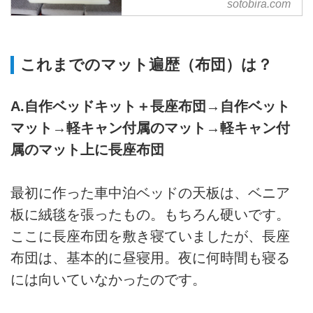
sotobira.com
パも最高！ - SOTOBIRA
【概要】ホームセンター・カイン
ズホームのマットのなかから車中
これまでのマット遍歴（布団）は？
泊に適したものを、カインズ好き
車中泊女子・まるななさんがピッ
クアップして紹介。
A.自作ベッドキット＋長座布団→自作ベット
マット→軽キャン付属のマット→軽キャン付
属のマット上に長座布団
最初に作った車中泊ベッドの天板は、ベニア
板に絨毯を張ったもの。もちろん硬いです。
ここに長座布団を敷き寝ていましたが、長座
布団は、基本的に昼寝用。夜に何時間も寝る
には向いていなかったのです。