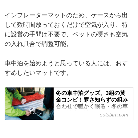
インフレーターマットのため、ケースから出
して数時間放っておくだけで空気が入り、特
に設営の手間は不要で、ベッドの硬さも空気
の入れ具合で調整可能。
車中泊を始めようと思っている人には、おす
すめしたいマットです。
冬の車中泊グッズ、3組の黄
金コンビ！寒さ知らずの組み
合わせで暖かく眠る・冬の車
中泊快適化計画 - SOTOBIRA
sotobira.com
【概要】冬の車中泊で極上の防寒
＆保温効果が望める、車中泊グッ
ズの神ユニットを紹介。厳冬期用