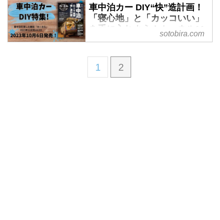
車中泊カー DIY“快”造計画！
「寝心地」と「カッコいい」
を手に入れよう！カーネル11
sotobira.com
月号が10/6発売！ -
SOTOBIRA
【概要】車中泊専門誌『カーネ
1
2
ル』2023年11月号vol.63の案内。
巻頭特集や連載企画、別冊付録な
ど見どころの紹介。2023年10月6
日発売。