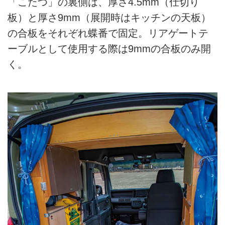
「こたつ」の裏側は、厚さ4.5mm（仕切り
板）と厚さ9mm（展開時はキッチンの天板）
の合板をそれぞれ蝶番で固定。リアゲートテ
ーブルとして使用する際は9mmの合板のみ開
く。