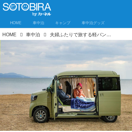
HOME
車中泊
キャンプ
車中泊グッズ
HOME
車中泊
夫婦ふたりで旅する軽バン。車中泊DIYはアイデア満載！N-VANが超快適空間に！