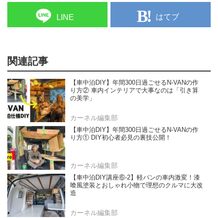
はてブ
LINE
関連記事
【車中泊DIY】年間300日過ごせるN-VANの作
り方② 車内インテリアで大事なのは「引き算
の美学」
カーネル編集部
【車中泊DIY】年間300日過ごせるN-VANの作
り方① DIY初心者必見の裏技公開！
カーネル編集部
【車中泊DIY講座⑥-2】軽バンの車内激変！漆
喰風塗装とおしゃれ小物で理想のクルマに大改
造
カーネル編集部