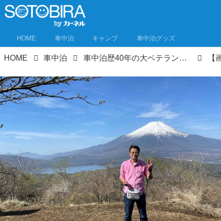
HOME
車中泊
キャンプ
車中泊グッズ
HOME
車中泊
車中泊歴40年の大ベテランが実践する快眠のコツ。DIYで仕上げた“くつろぎタイム”が整う車内環境