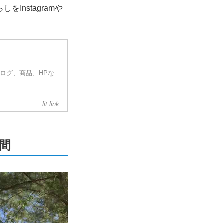
nstagramや
ブログ、商品、HPな
lit.link
間