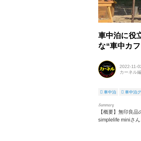
車中泊に役
な“車中カ
2022-11-0
カーネル
車中泊
車中泊
【概要】無印良品
simplelife