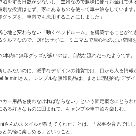
中泊をする日数が少ないし、主婦なので趣味に使うお金はでき
特別な投資はせず、家にあるものを使って車中泊をしています
印グッズを、車内でも流用することにしました」
居心地と変わらない「動くベッドルーム」を構築することがで
るクルマなので、DIYはせずに、ミニマムで居心地のよい空間
 miniさんの車内に無印グッズが多いのは、自然な流れだったようです。
楽しみたいのに、派手なデザインの雑貨では、目から入る情報
lelife miniさん。シンプルな無印良品は、まさに理想的なデ
やカー用品を使わなければならない」という固定概念にとらわ
にある好きなものに囲まれて、キャンプや車中泊を楽しむ。
ife miniさんのスタイルが教えてくれたことは、「家事や育児で
っと気軽に楽しめる」ということ。