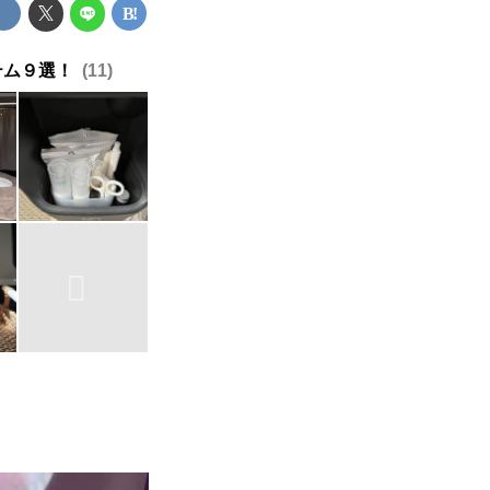
イテム９選！
11