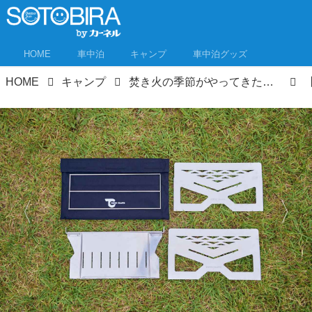
HOME
車中泊
キャンプ
車中泊グッズ
HOME
キャンプ
焚き火の季節がやってきた！焚き火台 注目株12選レビュー！【2022年発売限定】