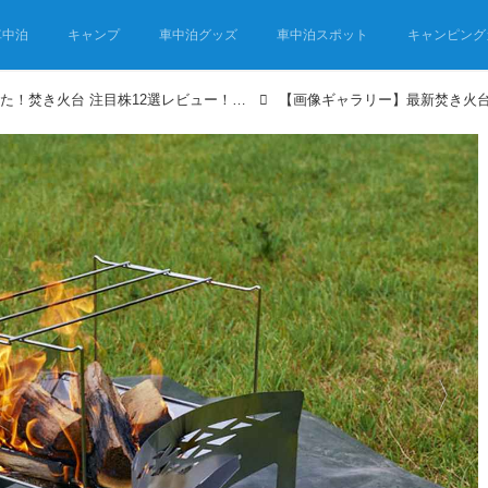
車中泊
キャンプ
車中泊グッズ
車中泊スポット
キャンピング
焚き火の季節がやってきた！焚き火台 注目株12選レビュー！【2022年発売限定】
【画像ギャラリー】最新焚き火台