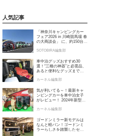
人気記事
「神奈川キャンピングカー
フェア2026 in 川崎競馬場 春
の大商談会」 に、約150台の
キャンピングカーが集結！
SOTOBIRA編集部
車中泊グッズおすすめ30
選！“三種の神器”と必需品、
あると便利なグッズまで車
中泊専門誌推薦
カーネル編集部
気が利いてる～！最新キャ
ンピングカーを車中泊女子
がレビュー！ 2024年新型モ
デル4台をチェック
カーネル編集部
ゴードンミラー新モデルは
なんと軽バン！ゴードンミ
ラーらしさを踏襲したセン
ス抜群のバンライフ車が発