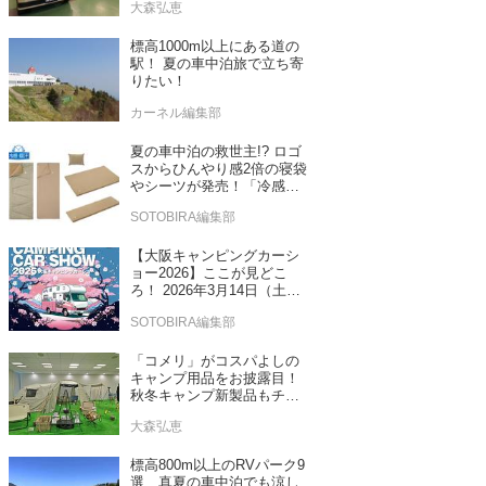
大森弘恵
売！
標高1000m以上にある道の
駅！ 夏の車中泊旅で立ち寄
りたい！
カーネル編集部
夏の車中泊の救世主!? ロゴ
スからひんやり感2倍の寝袋
やシーツが発売！「冷感・
吸汗」シリーズに期待
SOTOBIRA編集部
【大阪キャンピングカーシ
ョー2026】ここが見どこ
ろ！ 2026年3月14日（土）
～15日（日）インテックス
SOTOBIRA編集部
大阪
「コメリ」がコスパよしの
キャンプ用品をお披露目！
秋冬キャンプ新製品もチェ
ックしてきたぞ！
大森弘恵
標高800m以上のRVパーク9
選 真夏の車中泊でも涼し