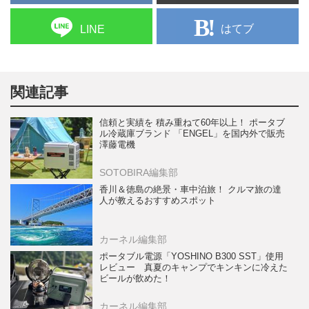
はてブ
LINE
関連記事
信頼と実績を 積み重ねて60年以上！ ポータブ
ル冷蔵庫ブランド 「ENGEL」を国内外で販売
澤藤電機
SOTOBIRA編集部
香川＆徳島の絶景・車中泊旅！ クルマ旅の達
人が教えるおすすめスポット
カーネル編集部
ポータブル電源「YOSHINO B300 SST」使用
レビュー 真夏のキャンプでキンキンに冷えた
ビールが飲めた！
カーネル編集部