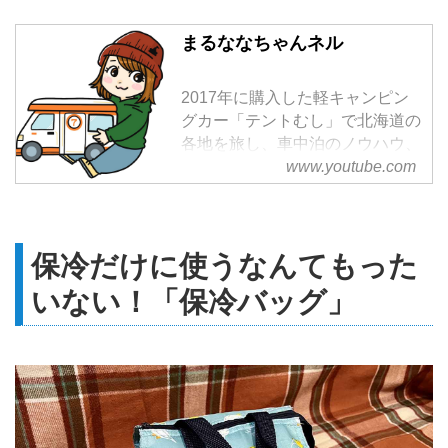
まるななちゃんネル
2017年に購入した軽キャンピン
グカー「テントむし」で北海道の
各地を旅し、車中泊のノウハウ、
軽キャンピングカー使い勝手、登
www.youtube.com
山、キャンプの情報を
YouTube『まるななちゃんネル』
とブログ『まるななブログ』にて
保冷だけに使うなんてもった
配信中。
軽キャンピングカー『テントむ
いない！「保冷バッグ」
し』で北海道内をひとり車中泊旅
をする、自称軽キャン女子（軽キ
ャンピングカーに乗る女性のこ
と）。「軽キャン女子」という言
葉を流行らせるのが密かな野望で
ある。
更新はTwitterやInstagramなどの