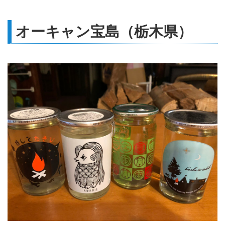
ャンプ場。多種多様なアクティビ
ティやトレッキング、温泉も楽し
めます。
オーキャン宝島（栃木県）