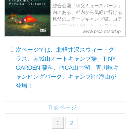
総合公園「秩父ミューズパーク」
内にある、都内から気軽に行ける
秩父のコテージキャンプ場。コテ
ージでBBQが楽しめ、レストラ
www.pica-resort.jp
ン・大浴場も併設のアウトドアリ
ゾートです。
次ページでは、北軽井沢スウィートグ
ラス、赤城山オートキャンプ場、TINY
GARDEN 蓼科、PICA山中湖、青川峡キ
ャンピングパーク、キャンプinn海山が
登場！
次ページ
1
2