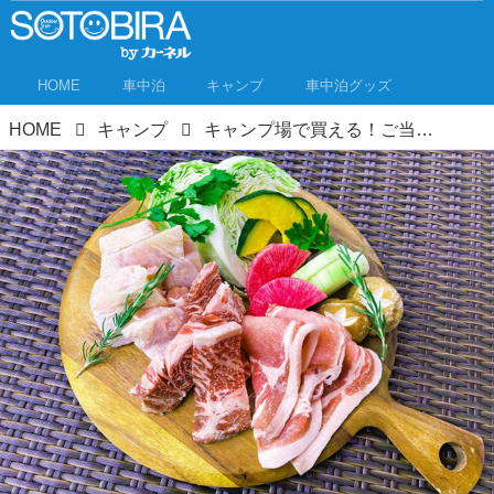
HOME
車中泊
キャンプ
車中泊グッズ
HOME
キャンプ
キャンプ場で買える！ご当地＆オリジナル食品！その地ならではの味をキャンプ飯で堪能！