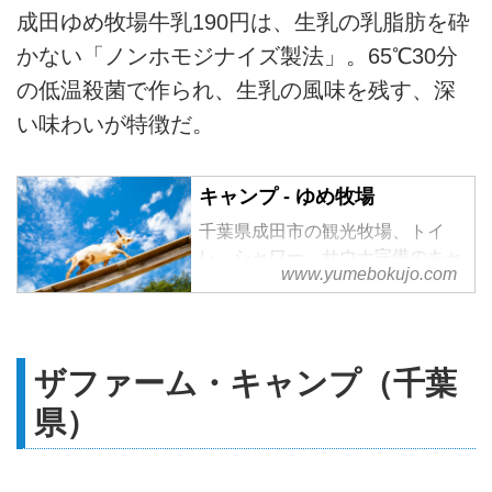
成田ゆめ牧場牛乳190円は、生乳の乳脂肪を砕
かない「ノンホモジナイズ製法」。65℃30分
の低温殺菌で作られ、生乳の風味を残す、深
い味わいが特徴だ。
キャンプ - ゆめ牧場
千葉県成田市の観光牧場、トイ
レ、シャワー、サウナ完備のキャ
www.yumebokujo.com
ンプ場。ドッグランも併設。乳製
品の製造や通販。
ザファーム・キャンプ（千葉
県）