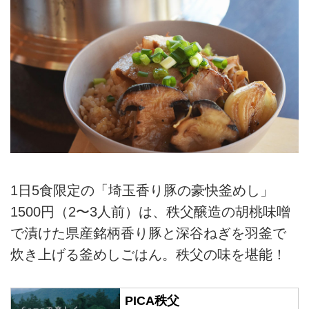
1日5食限定の「埼玉香り豚の豪快釜めし」
1500円（2〜3人前）は、秩父醸造の胡桃味噌
で漬けた県産銘柄香り豚と深谷ねぎを羽釜で
炊き上げる釜めしごはん。秩父の味を堪能！
PICA秩父