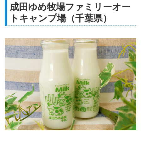
コテージはもちろん、ワンちゃん
成田ゆめ牧場ファミリーオー
も遊べる、尚仁沢のおいしい水も
トキャンプ場（千葉県）
あって、楽しさいっぱい！