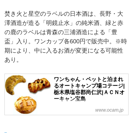
焚き火と星空のラベルの日本酒は、長野・大
澤酒造が造る「明鏡止水」の純米酒、緑と赤
の鹿のラベルは青森の三浦酒造による「豊
盃」入り。ワンカップ各600円で販売中。※時
期により、中に入るお酒が変更になる可能性
あり。
ワンちゃん・ペットと泊まれ
るオートキャンプ場コテージ|
栃木県塩谷郡尚仁沢|ＡＣＮオ
ーキャン宝島
ワンちゃん・ペットと泊まれるキ
www.ocam.jp
ャンプ場はここ！栃木県塩谷郡の
オートキャンプ場＆コテージ。フ
ァミリーも楽しめて、キャンプ・